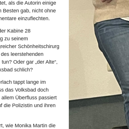
et, als die Autorin einige
 Besten gab, nicht ohne
entare einzuflechten.
 der Kabine 28
g zu seinem
greicher Schönheitschirurg
r des leerstehenden
un? Oder gar „der Alte“,
lksbad schlich?
rlach tappt lange im
ass das Volksbad doch
u allem Überfluss passiert
 die Polizistin und ihren
t, wie Monika Martin die