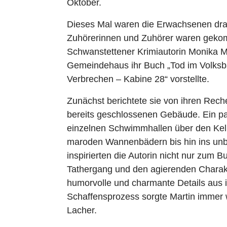
Oktober.
Dieses Mal waren die Erwachsenen dr
Zuhörerinnen und Zuhörer waren gekom
Schwanstettener Krimiautorin Monika M
Gemeindehaus ihr Buch „
Tod im Volks
Verbrechen – Kabine 28“
vorstellte.
Zunächst berichtete sie von ihren Rec
bereits geschlossenen Gebäude. Ein pa
einzelnen Schwimmhallen über den Kell
maroden Wannenbädern bis hin ins un
inspirierten die Autorin nicht nur zum 
Tathergang und den agierenden Charakt
humorvolle und charmante Details aus 
Schaffensprozess sorgte Martin immer w
Lacher.